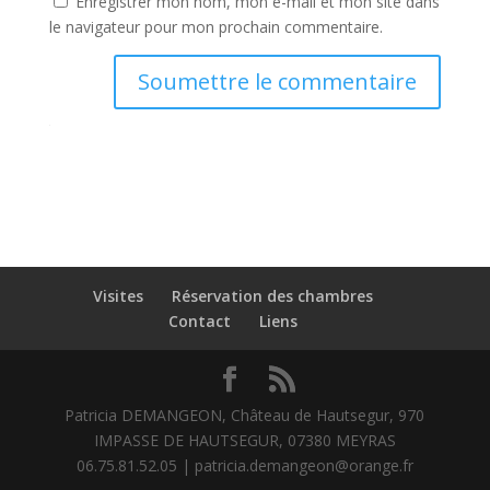
Enregistrer mon nom, mon e-mail et mon site dans
le navigateur pour mon prochain commentaire.
Soumettre le commentaire
Visites
Réservation des chambres
Contact
Liens
Patricia DEMANGEON, Château de Hautsegur, 970
IMPASSE DE HAUTSEGUR, 07380 MEYRAS
06.75.81.52.05 | patricia.demangeon@orange.fr