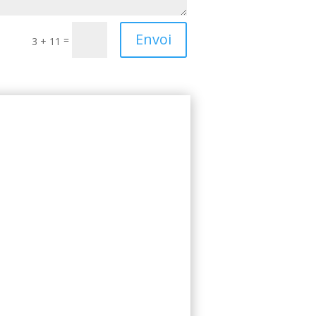
Envoi
=
3 + 11