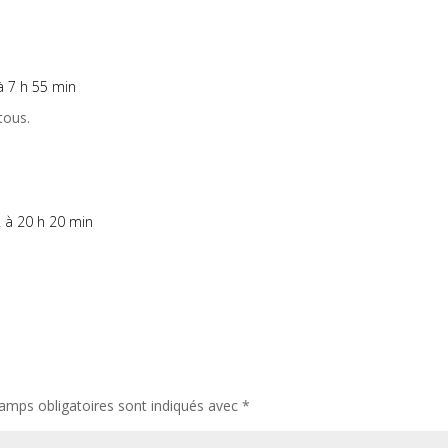
à 7 h 55 min
 tous.
 à 20 h 20 min
amps obligatoires sont indiqués avec
*