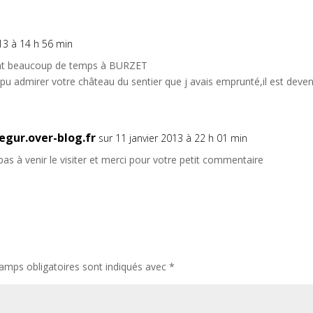
013 à 14 h 56 min
sant beaucoup de temps à BURZET
 pu admirer votre château du sentier que j avais emprunté,il est deve
gur.over-blog.fr
sur 11 janvier 2013 à 22 h 01 min
pas à venir le visiter et merci pour votre petit commentaire
amps obligatoires sont indiqués avec
*