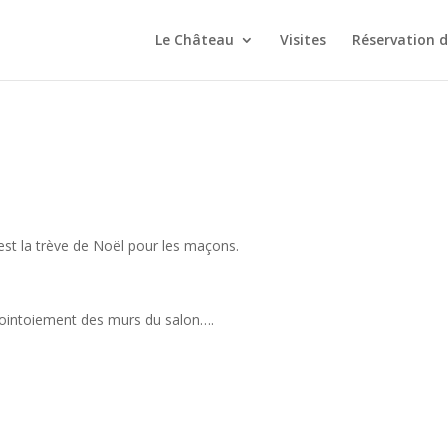
Le Château
Visites
Réservation 
c’est la trève de Noël pour les maçons.
déjointoiement des murs du salon….