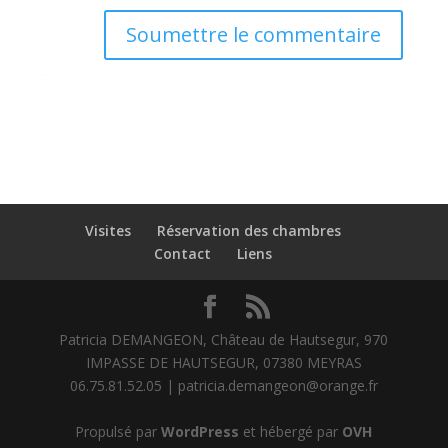
Soumettre le commentaire
Visites
Réservation des chambres
Contact
Liens
Patricia DEMANGEON, Château de Hautsegur, 970
IMPASSE DE HAUTSEGUR, 07380 MEYRAS
06.75.81.52.05 | patricia.demangeon@orange.fr
Propulsé par
WordPress
et hébergé par
OVH