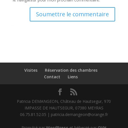
Soumettre le commentaire
Visites
Réservation des chambres
Contact
Liens
Patricia DEMANGEON, Château de Hautsegur, 970
IMPASSE DE HAUTSEGUR, 07380 MEYRAS
06.75.81.52.05 | patricia.demangeon@orange.fr
Propulsé par
WordPress
et hébergé par
OVH