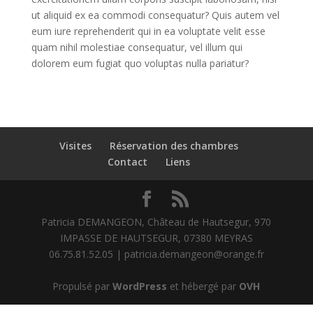
ut aliquid ex ea commodi consequatur? Quis autem vel
eum iure reprehenderit qui in ea voluptate velit esse
quam nihil molestiae consequatur, vel illum qui
dolorem eum fugiat quo voluptas nulla pariatur?
Visites
Réservation des chambres
Contact
Liens
Patricia DEMANGEON, Château de Hautsegur, 970
IMPASSE DE HAUTSEGUR, 07380 MEYRAS
06.75.81.52.05 | patricia.demangeon@orange.fr
Propulsé par
WordPress
et hébergé par
OVH