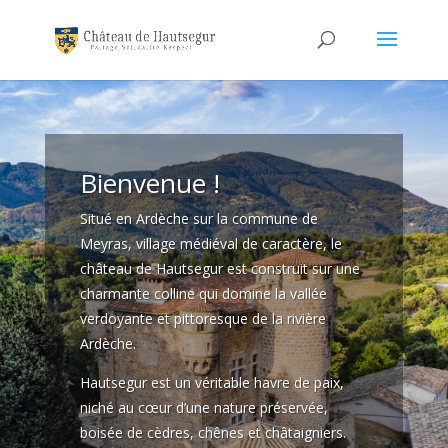
Bienvenue !
Situé en Ardèche sur la commune de
Meyras, village médiéval de caractère, le
château de Hautsegur est construit sur une
charmante colline qui domine la vallée
verdoyante et pittoresque de la rivière
Ardèche.
Hautsegur est un véritable havre de paix,
niché au cœur d’une nature préservée,
boisée de cèdres, chênes et châtaigniers.